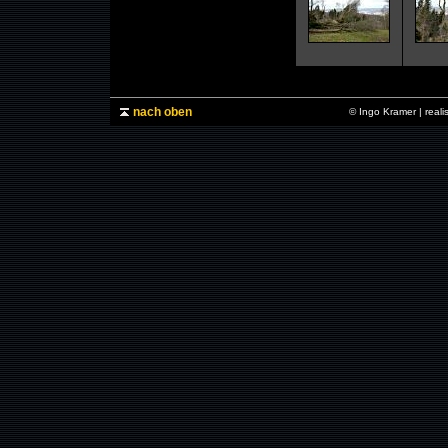
nach oben
© Ingo Kramer | real