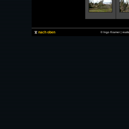
nach oben
© Ingo Kramer | real