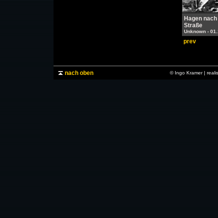
Hagen nach 
Straße
Unknown - 01
prev
nach oben
© Ingo Kramer | real