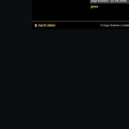
Ingo Kramer - 22.08.2004
prev
nach oben
© Ingo Kramer | real