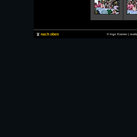
nach oben
© Ingo Kramer | real